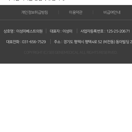
|
|
개인정보취급방침
이용약관
비급여안내
|
|
상호명 : 이성미베스트의원
대표자 : 이성미
사업자등록번호 : 125-25-20671
|
대표전화 : 031-656-7529
주소 : 경기도 평택시 평택4로 52 (비전동) 동아빌딩 
COPYRIGHT (C) SEEGENEMEDICAL ALL RIGHTS RESERVED.