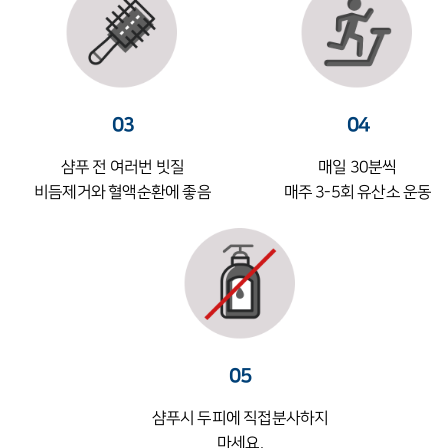
03
04
샴푸 전 여러번 빗질
매일 30분씩
비듬제거와 혈액순환에 좋음
매주 3-5회 유산소 운동
05
샴푸시 두피에 직접분사하지
마세요.