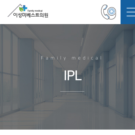
Family medical
IPL